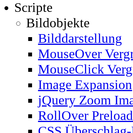
Scripte
Bildobjekte
Bilddarstellung
MouseOver Verg
MouseClick Verg
Image Expansion
jQuery Zoom Im
RollOver Preload
CSS Überschlag-