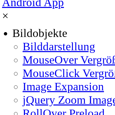
×
Bildobjekte
Bilddarstellung
MouseOver Vergrö
MouseClick Vergrö
Image Expansion
jQuery Zoom Imag
RollOver Preload