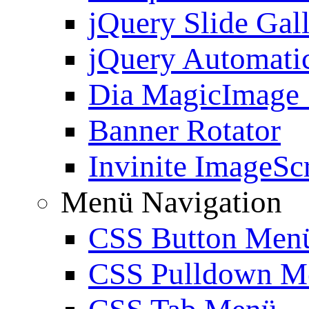
jQuery Slide Gal
jQuery Automatic
Dia MagicImage
Banner Rotator
Invinite ImageScr
Menü Navigation
CSS Button Men
CSS Pulldown M