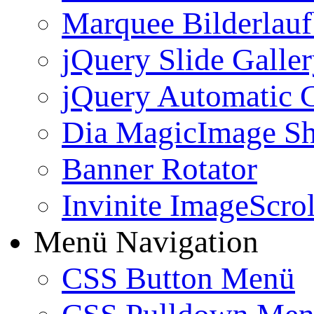
Marquee Bilderlau
jQuery Slide Galle
jQuery Automatic G
Dia MagicImage S
Banner Rotator
Invinite ImageScrol
Menü Navigation
CSS Button Menü