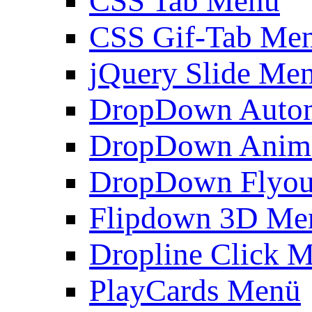
CSS Tab Menü
CSS Gif-Tab Me
jQuery Slide Me
DropDown Autom
DropDown Anim
DropDown Flyou
Flipdown 3D Me
Dropline Click 
PlayCards Menü