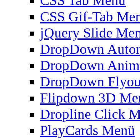
CSS Tab Menü
CSS Gif-Tab Me
jQuery Slide Me
DropDown Autom
DropDown Anim
DropDown Flyou
Flipdown 3D Me
Dropline Click 
PlayCards Menü