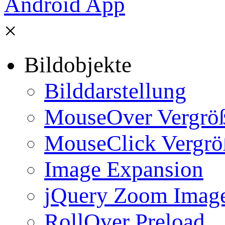
×
Bildobjekte
Bilddarstellung
MouseOver Vergrö
MouseClick Vergrö
Image Expansion
jQuery Zoom Imag
RollOver Preload