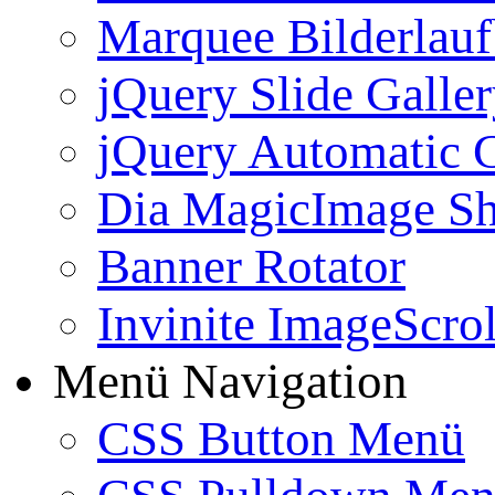
Marquee Bilderlau
jQuery Slide Galle
jQuery Automatic G
Dia MagicImage S
Banner Rotator
Invinite ImageScrol
Menü Navigation
CSS Button Menü