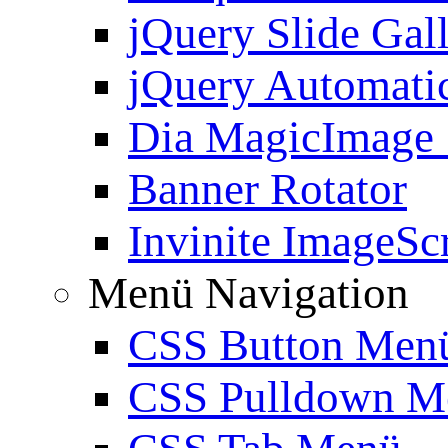
jQuery Slide Gal
jQuery Automatic
Dia MagicImage
Banner Rotator
Invinite ImageScr
Menü Navigation
CSS Button Men
CSS Pulldown M