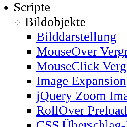
Scripte
Bildobjekte
Bilddarstellung
MouseOver Verg
MouseClick Verg
Image Expansion
jQuery Zoom Im
RollOver Preload
CSS Überschlag-