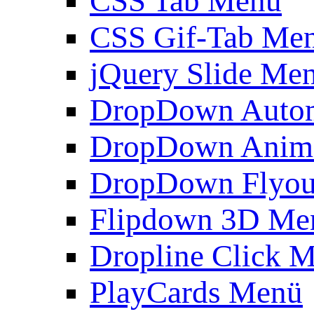
CSS Tab Menü
CSS Gif-Tab Me
jQuery Slide Me
DropDown Autom
DropDown Anim
DropDown Flyou
Flipdown 3D Me
Dropline Click 
PlayCards Menü