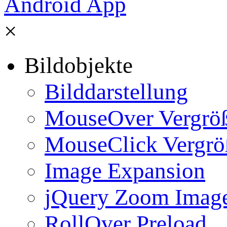
×
Bildobjekte
Bilddarstellung
MouseOver Vergrö
MouseClick Vergrö
Image Expansion
jQuery Zoom Imag
RollOver Preload