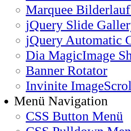
Marquee Bilderlau
jQuery Slide Galle
jQuery Automatic G
Dia MagicImage S
Banner Rotator
Invinite ImageScrol
Menü Navigation
CSS Button Menü