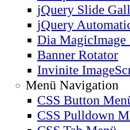
jQuery Slide Gal
jQuery Automatic
Dia MagicImage
Banner Rotator
Invinite ImageScr
Menü Navigation
CSS Button Men
CSS Pulldown M