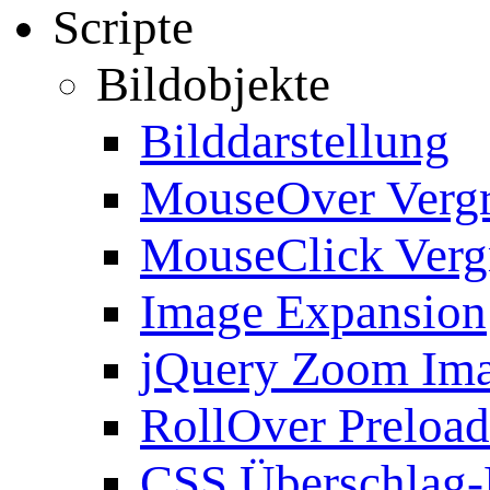
Scripte
Bildobjekte
Bilddarstellung
MouseOver Verg
MouseClick Verg
Image Expansion
jQuery Zoom Im
RollOver Preload
CSS Überschlag-