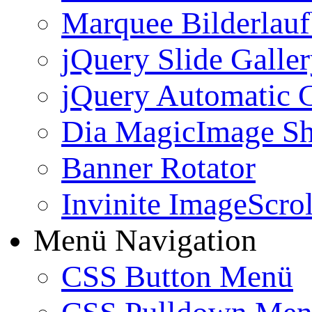
Marquee Bilderlau
jQuery Slide Galle
jQuery Automatic G
Dia MagicImage S
Banner Rotator
Invinite ImageScrol
Menü Navigation
CSS Button Menü