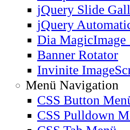
jQuery Slide Gal
jQuery Automatic
Dia MagicImage
Banner Rotator
Invinite ImageScr
Menü Navigation
CSS Button Men
CSS Pulldown M