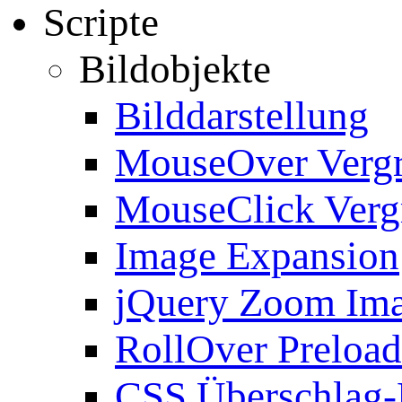
Scripte
Bildobjekte
Bilddarstellung
MouseOver Verg
MouseClick Verg
Image Expansion
jQuery Zoom Im
RollOver Preload
CSS Überschlag-