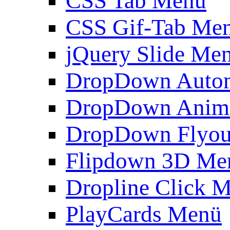
CSS Tab Menü
CSS Gif-Tab Me
jQuery Slide Me
DropDown Autom
DropDown Anim
DropDown Flyou
Flipdown 3D Me
Dropline Click 
PlayCards Menü