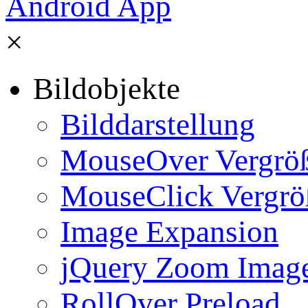
×
Bildobjekte
Bilddarstellung
MouseOver Vergrö
MouseClick Vergrö
Image Expansion
jQuery Zoom Imag
RollOver Preload