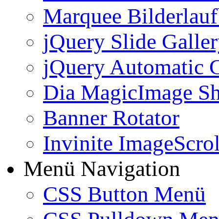
Marquee Bilderlau
jQuery Slide Galle
jQuery Automatic G
Dia MagicImage S
Banner Rotator
Invinite ImageScrol
Menü Navigation
CSS Button Menü