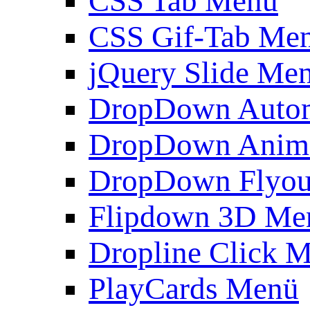
CSS Tab Menü
CSS Gif-Tab Me
jQuery Slide Me
DropDown Autom
DropDown Anim
DropDown Flyou
Flipdown 3D Me
Dropline Click 
PlayCards Menü