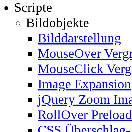
Scripte
Bildobjekte
Bilddarstellung
MouseOver Verg
MouseClick Verg
Image Expansion
jQuery Zoom Im
RollOver Preload
CSS Überschlag-