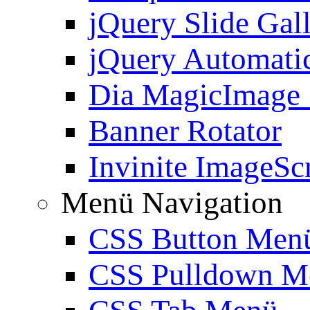
jQuery Slide Gal
jQuery Automatic
Dia MagicImage
Banner Rotator
Invinite ImageScr
Menü Navigation
CSS Button Men
CSS Pulldown M