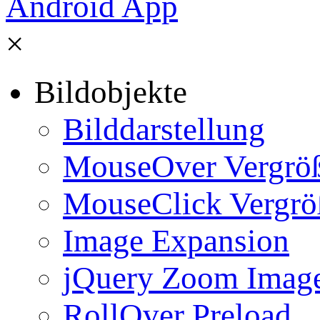
×
Bildobjekte
Bilddarstellung
MouseOver Vergrö
MouseClick Vergrö
Image Expansion
jQuery Zoom Imag
RollOver Preload