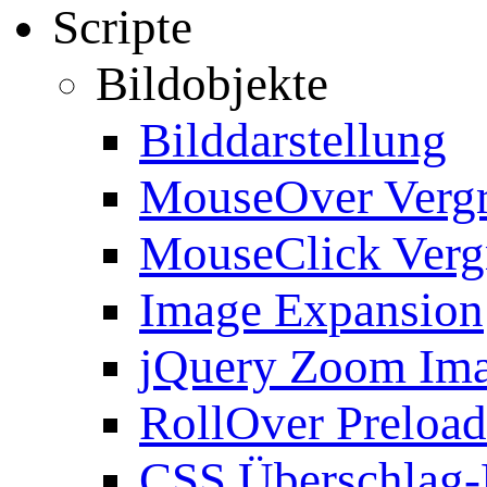
Scripte
Bildobjekte
Bilddarstellung
MouseOver Verg
MouseClick Verg
Image Expansion
jQuery Zoom Im
RollOver Preload
CSS Überschlag-