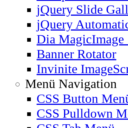
jQuery Slide Gal
jQuery Automatic
Dia MagicImage
Banner Rotator
Invinite ImageScr
Menü Navigation
CSS Button Men
CSS Pulldown M