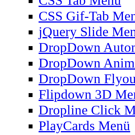
CSS Tab Menü
CSS Gif-Tab Me
jQuery Slide Me
DropDown Autom
DropDown Anim
DropDown Flyou
Flipdown 3D Me
Dropline Click 
PlayCards Menü