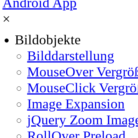
×
Bildobjekte
Bilddarstellung
MouseOver Vergrö
MouseClick Vergrö
Image Expansion
jQuery Zoom Imag
RollOver Preload