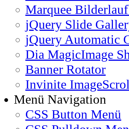
Marquee Bilderlau
jQuery Slide Galle
jQuery Automatic G
Dia MagicImage S
Banner Rotator
Invinite ImageScrol
Menü Navigation
CSS Button Menü