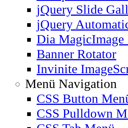
jQuery Slide Gal
jQuery Automatic
Dia MagicImage
Banner Rotator
Invinite ImageScr
Menü Navigation
CSS Button Men
CSS Pulldown M