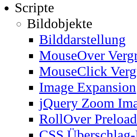
Scripte
Bildobjekte
Bilddarstellung
MouseOver Verg
MouseClick Verg
Image Expansion
jQuery Zoom Im
RollOver Preload
CSS Überschlag-