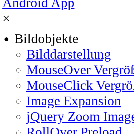
×
Bildobjekte
Bilddarstellung
MouseOver Vergrö
MouseClick Vergrö
Image Expansion
jQuery Zoom Imag
RollOver Preload