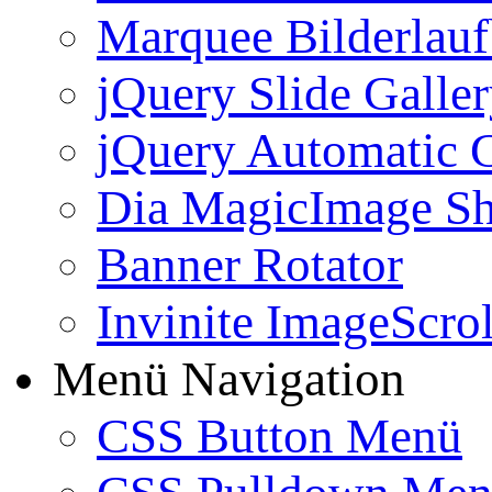
Marquee Bilderlau
jQuery Slide Galle
jQuery Automatic G
Dia MagicImage S
Banner Rotator
Invinite ImageScrol
Menü Navigation
CSS Button Menü