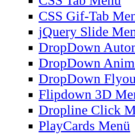
CSS Tab Menü
CSS Gif-Tab Me
jQuery Slide Me
DropDown Autom
DropDown Anim
DropDown Flyou
Flipdown 3D Me
Dropline Click 
PlayCards Menü