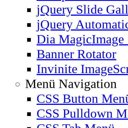
jQuery Slide Gal
jQuery Automatic
Dia MagicImage
Banner Rotator
Invinite ImageScr
Menü Navigation
CSS Button Men
CSS Pulldown M