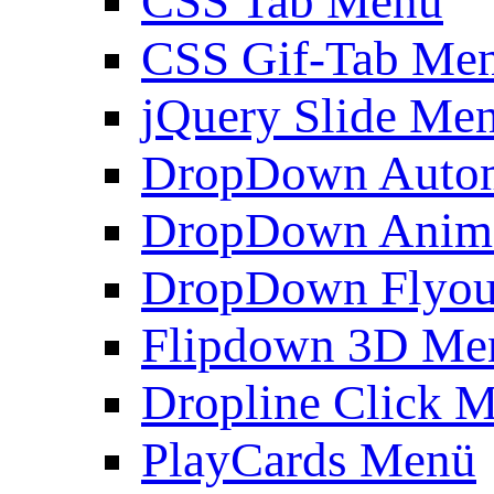
CSS Tab Menü
CSS Gif-Tab Me
jQuery Slide Me
DropDown Autom
DropDown Anim
DropDown Flyou
Flipdown 3D Me
Dropline Click 
PlayCards Menü