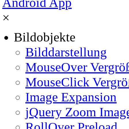
×
Bildobjekte
Bilddarstellung
MouseOver Vergrö
MouseClick Vergrö
Image Expansion
jQuery Zoom Imag
RollOver Preload