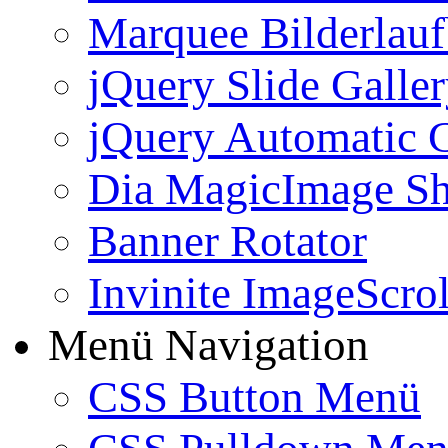
Marquee Bilderlau
jQuery Slide Galle
jQuery Automatic G
Dia MagicImage S
Banner Rotator
Invinite ImageScrol
Menü Navigation
CSS Button Menü