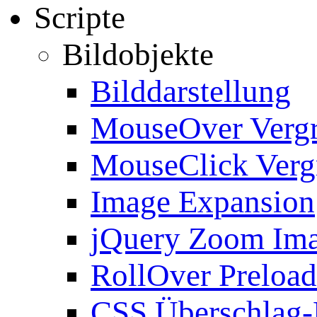
Scripte
Bildobjekte
Bilddarstellung
MouseOver Verg
MouseClick Verg
Image Expansion
jQuery Zoom Im
RollOver Preload
CSS Überschlag-