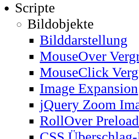
Scripte
Bildobjekte
Bilddarstellung
MouseOver Verg
MouseClick Verg
Image Expansion
jQuery Zoom Im
RollOver Preload
CSS Überschlag-