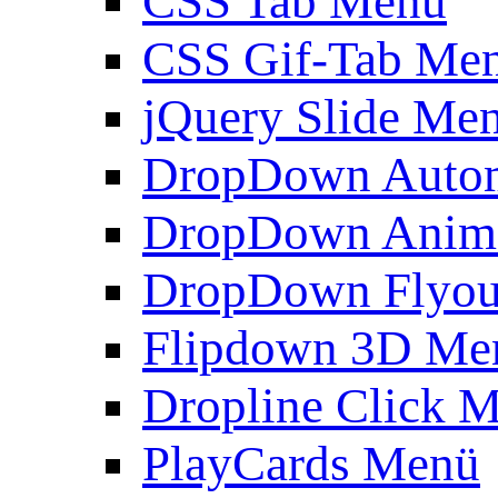
CSS Tab Menü
CSS Gif-Tab Me
jQuery Slide Me
DropDown Autom
DropDown Anim
DropDown Flyou
Flipdown 3D Me
Dropline Click 
PlayCards Menü