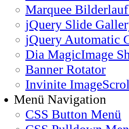
Marquee Bilderlau
jQuery Slide Galle
jQuery Automatic G
Dia MagicImage S
Banner Rotator
Invinite ImageScrol
Menü Navigation
CSS Button Menü