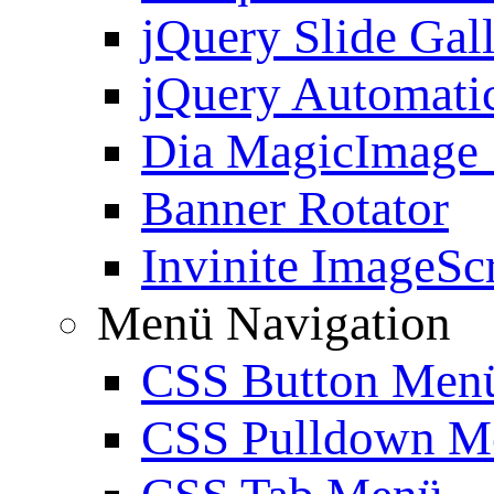
jQuery Slide Gal
jQuery Automatic
Dia MagicImage
Banner Rotator
Invinite ImageScr
Menü Navigation
CSS Button Men
CSS Pulldown M