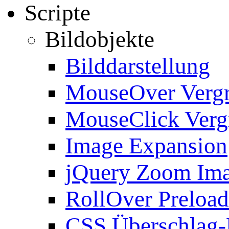
Scripte
Bildobjekte
Bilddarstellung
MouseOver Verg
MouseClick Verg
Image Expansion
jQuery Zoom Im
RollOver Preload
CSS Überschlag-