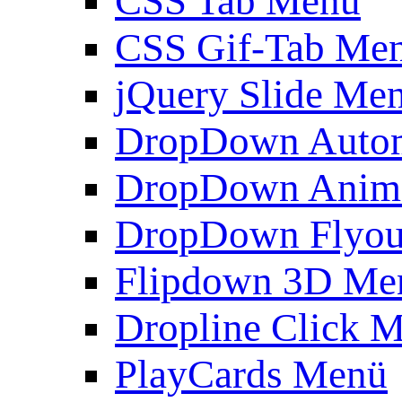
CSS Tab Menü
CSS Gif-Tab Me
jQuery Slide Me
DropDown Autom
DropDown Anim
DropDown Flyou
Flipdown 3D Me
Dropline Click 
PlayCards Menü