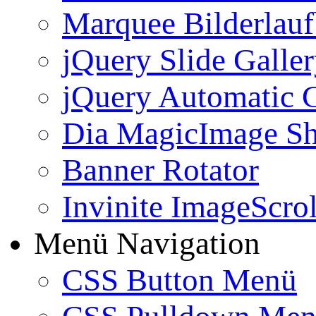
Marquee Bilderlau
jQuery Slide Galle
jQuery Automatic G
Dia MagicImage S
Banner Rotator
Invinite ImageScrol
Menü Navigation
CSS Button Menü