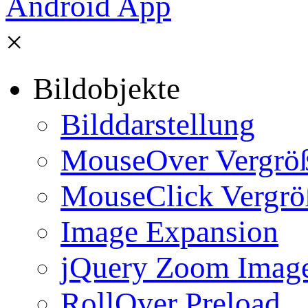
×
Bildobjekte
Bilddarstellung
MouseOver Vergrö
MouseClick Vergrö
Image Expansion
jQuery Zoom Imag
RollOver Preload