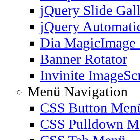
jQuery Slide Gal
jQuery Automatic
Dia MagicImage
Banner Rotator
Invinite ImageScr
Menü Navigation
CSS Button Men
CSS Pulldown M