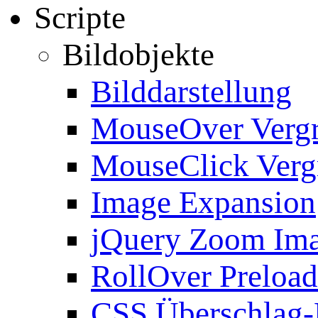
Scripte
Bildobjekte
Bilddarstellung
MouseOver Verg
MouseClick Verg
Image Expansion
jQuery Zoom Im
RollOver Preload
CSS Überschlag-