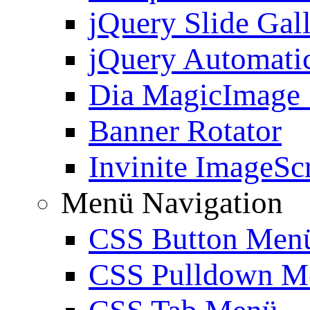
jQuery Slide Gal
jQuery Automatic
Dia MagicImage
Banner Rotator
Invinite ImageScr
Menü Navigation
CSS Button Men
CSS Pulldown M