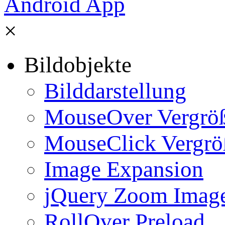
×
Bildobjekte
Bilddarstellung
MouseOver Vergrö
MouseClick Vergrö
Image Expansion
jQuery Zoom Imag
RollOver Preload