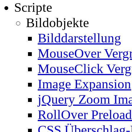
Scripte
Bildobjekte
Bilddarstellung
MouseOver Verg
MouseClick Verg
Image Expansion
jQuery Zoom Im
RollOver Preload
CSS Überschlag-