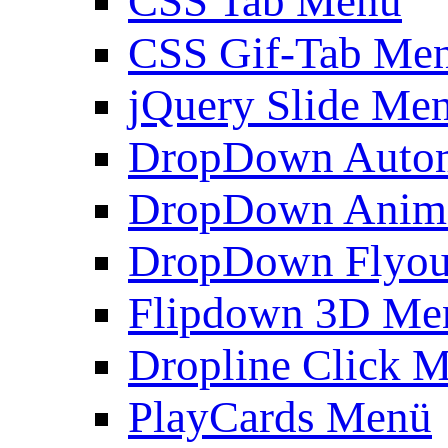
CSS Tab Menü
CSS Gif-Tab Me
jQuery Slide Me
DropDown Autom
DropDown Anim
DropDown Flyou
Flipdown 3D Me
Dropline Click 
PlayCards Menü