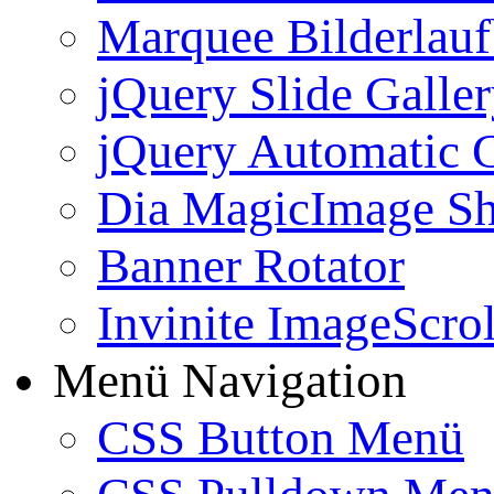
Marquee Bilderlau
jQuery Slide Galle
jQuery Automatic G
Dia MagicImage S
Banner Rotator
Invinite ImageScrol
Menü Navigation
CSS Button Menü