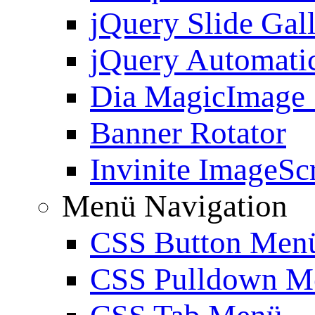
jQuery Slide Gal
jQuery Automatic
Dia MagicImage
Banner Rotator
Invinite ImageScr
Menü Navigation
CSS Button Men
CSS Pulldown M