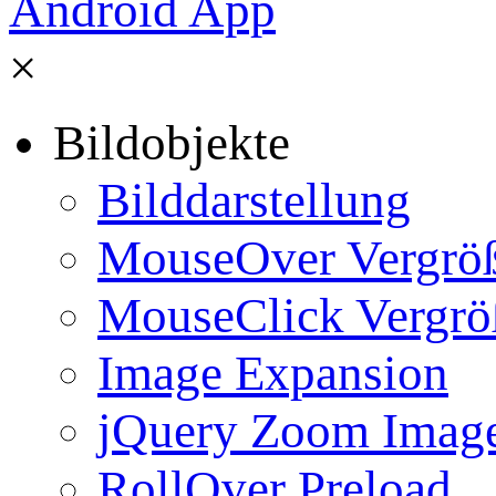
×
Bildobjekte
Bilddarstellung
MouseOver Vergrö
MouseClick Vergrö
Image Expansion
jQuery Zoom Imag
RollOver Preload