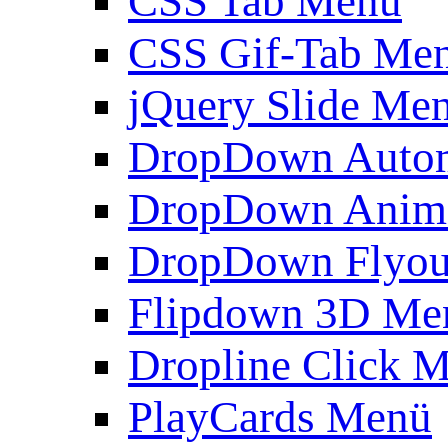
CSS Tab Menü
CSS Gif-Tab Me
jQuery Slide Me
DropDown Autom
DropDown Anim
DropDown Flyou
Flipdown 3D Me
Dropline Click 
PlayCards Menü