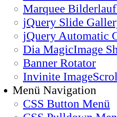
Marquee Bilderlau
jQuery Slide Galle
jQuery Automatic G
Dia MagicImage S
Banner Rotator
Invinite ImageScrol
Menü Navigation
CSS Button Menü