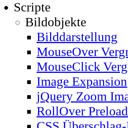
Scripte
Bildobjekte
Bilddarstellung
MouseOver Verg
MouseClick Verg
Image Expansion
jQuery Zoom Im
RollOver Preload
CSS Überschlag-