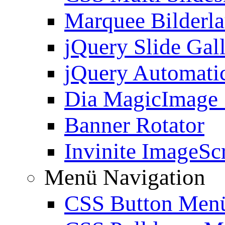
Marquee Bilderl
jQuery Slide Gal
jQuery Automatic
Dia MagicImage
Banner Rotator
Invinite ImageScr
Menü Navigation
CSS Button Men