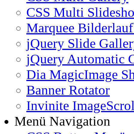
CSS Multi Slidesh
Marquee Bilderlau
jQuery Slide Galle
jQuery Automatic G
Dia MagicImage S
Banner Rotator
Invinite ImageScrol
Menü Navigation