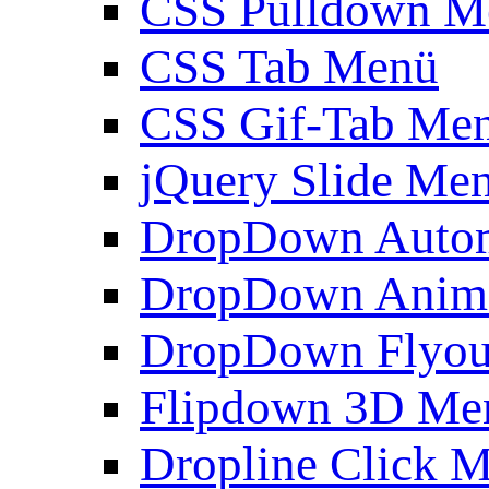
CSS Pulldown M
CSS Tab Menü
CSS Gif-Tab Me
jQuery Slide Me
DropDown Autom
DropDown Anim
DropDown Flyou
Flipdown 3D Me
Dropline Click 