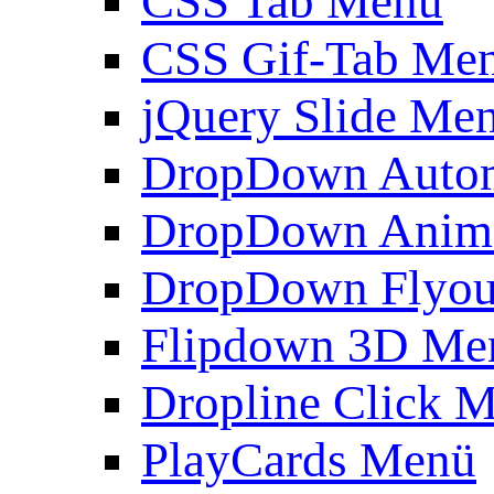
CSS Tab Menü
CSS Gif-Tab Me
jQuery Slide Me
DropDown Autom
DropDown Anim
DropDown Flyou
Flipdown 3D Me
Dropline Click 
PlayCards Menü