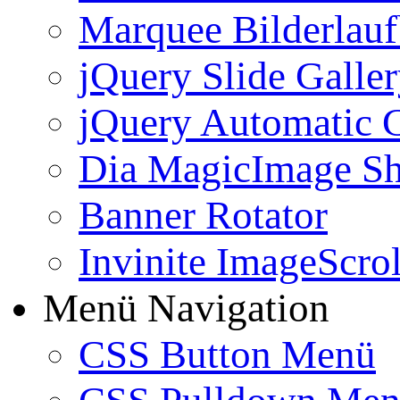
Marquee Bilderlau
jQuery Slide Galle
jQuery Automatic G
Dia MagicImage S
Banner Rotator
Invinite ImageScrol
Menü Navigation
CSS Button Menü