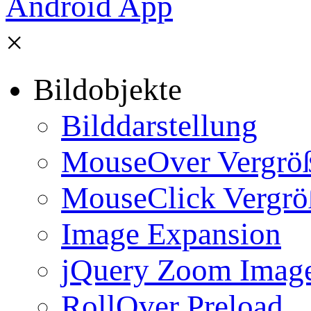
×
Bildobjekte
Bilddarstellung
MouseOver Vergrö
MouseClick Vergrö
Image Expansion
jQuery Zoom Imag
RollOver Preload