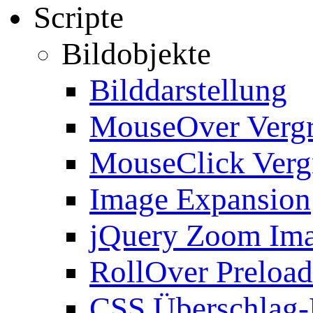
Scripte
Bildobjekte
Bilddarstellung
MouseOver Verg
MouseClick Verg
Image Expansion
jQuery Zoom Im
RollOver Preload
CSS Überschlag-