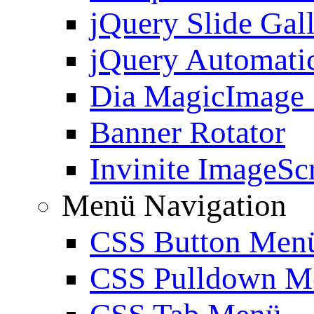
jQuery Slide Gal
jQuery Automatic
Dia MagicImage
Banner Rotator
Invinite ImageScr
Menü Navigation
CSS Button Men
CSS Pulldown M