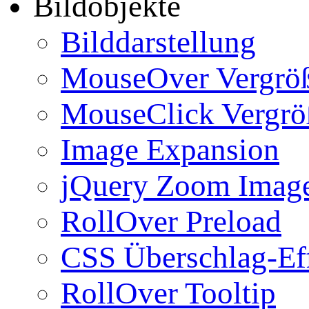
Bildobjekte
Bilddarstellung
MouseOver Vergrö
MouseClick Vergrö
Image Expansion
jQuery Zoom Imag
RollOver Preload
CSS Überschlag-Ef
RollOver Tooltip