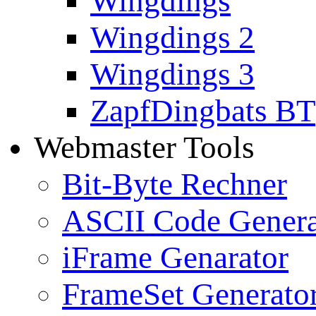
Wingdings
Wingdings 2
Wingdings 3
ZapfDingbats BT
Webmaster Tools
Bit-Byte Rechner
ASCII Code Genera
iFrame Genarator
FrameSet Generato