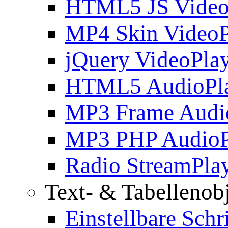
HTML5 JS Video
MP4 Skin VideoP
jQuery VideoPla
HTML5 AudioPl
MP3 Frame Audi
MP3 PHP AudioP
Radio StreamPla
Text- & Tabellenob
Einstellbare Schr