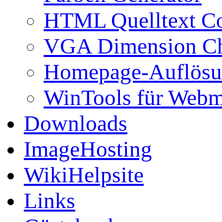
HTML Quelltext Co
VGA Dimension C
Homepage-Auflösu
WinTools für Webm
Downloads
ImageHosting
WikiHelpsite
Links