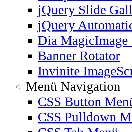
jQuery Slide Gal
jQuery Automatic
Dia MagicImage
Banner Rotator
Invinite ImageScr
Menü Navigation
CSS Button Men
CSS Pulldown M