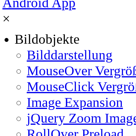
×
Bildobjekte
Bilddarstellung
MouseOver Vergrö
MouseClick Vergrö
Image Expansion
jQuery Zoom Imag
RollOver Preload