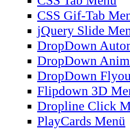
CSS Tab Menü
CSS Gif-Tab Me
jQuery Slide Me
DropDown Autom
DropDown Anim
DropDown Flyou
Flipdown 3D Me
Dropline Click 
PlayCards Menü