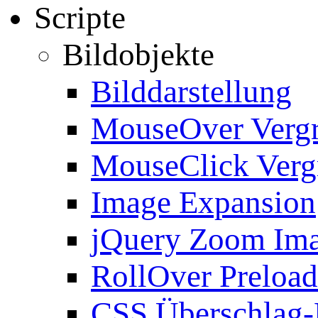
Scripte
Bildobjekte
Bilddarstellung
MouseOver Verg
MouseClick Verg
Image Expansion
jQuery Zoom Im
RollOver Preload
CSS Überschlag-