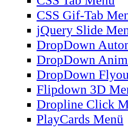
CSS Tab Menü
CSS Gif-Tab Me
jQuery Slide Me
DropDown Autom
DropDown Anim
DropDown Flyou
Flipdown 3D Me
Dropline Click 
PlayCards Menü