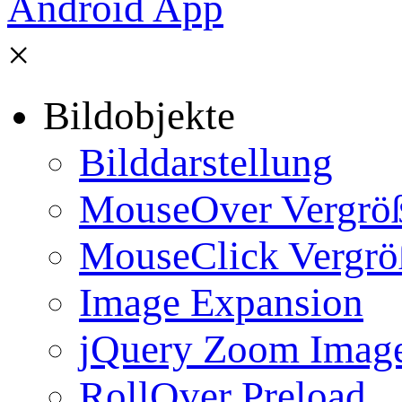
×
Bildobjekte
Bilddarstellung
MouseOver Vergrö
MouseClick Vergrö
Image Expansion
jQuery Zoom Imag
RollOver Preload