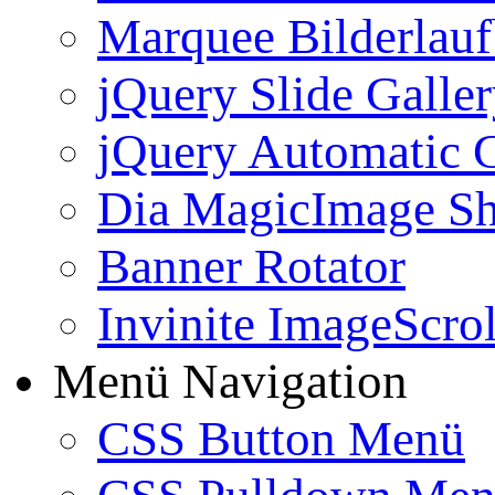
Marquee Bilderlau
jQuery Slide Galle
jQuery Automatic G
Dia MagicImage S
Banner Rotator
Invinite ImageScrol
Menü Navigation
CSS Button Menü