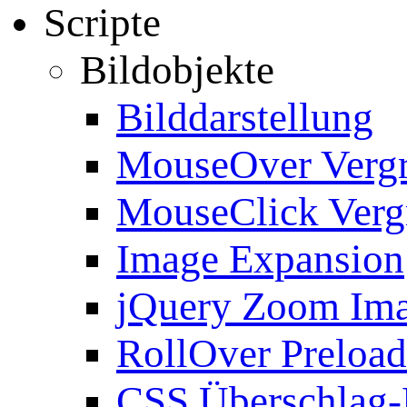
Scripte
Bildobjekte
Bilddarstellung
MouseOver Verg
MouseClick Verg
Image Expansion
jQuery Zoom Im
RollOver Preload
CSS Überschlag-