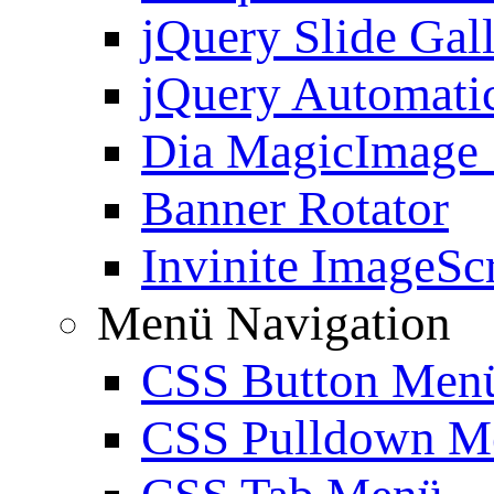
jQuery Slide Gal
jQuery Automatic
Dia MagicImage
Banner Rotator
Invinite ImageScr
Menü Navigation
CSS Button Men
CSS Pulldown M