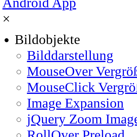
×
Bildobjekte
Bilddarstellung
MouseOver Vergrö
MouseClick Vergrö
Image Expansion
jQuery Zoom Imag
RollOver Preload