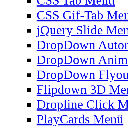
CSS Tab Menü
CSS Gif-Tab Me
jQuery Slide Me
DropDown Autom
DropDown Anim
DropDown Flyou
Flipdown 3D Me
Dropline Click 
PlayCards Menü