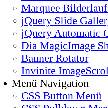
Marquee Bilderlau
jQuery Slide Galle
jQuery Automatic G
Dia MagicImage S
Banner Rotator
Invinite ImageScrol
Menü Navigation
CSS Button Menü