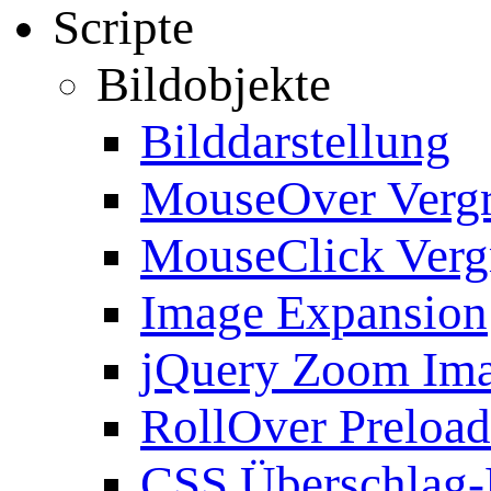
Scripte
Bildobjekte
Bilddarstellung
MouseOver Verg
MouseClick Verg
Image Expansion
jQuery Zoom Im
RollOver Preload
CSS Überschlag-