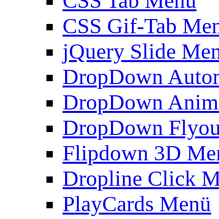
CSS Tab Menü
CSS Gif-Tab Me
jQuery Slide Me
DropDown Autom
DropDown Anim
DropDown Flyou
Flipdown 3D Me
Dropline Click 
PlayCards Menü