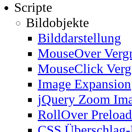
Scripte
Bildobjekte
Bilddarstellung
MouseOver Verg
MouseClick Verg
Image Expansion
jQuery Zoom Im
RollOver Preload
CSS Überschlag-