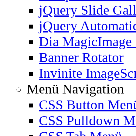
jQuery Slide Gal
jQuery Automatic
Dia MagicImage
Banner Rotator
Invinite ImageScr
Menü Navigation
CSS Button Men
CSS Pulldown M