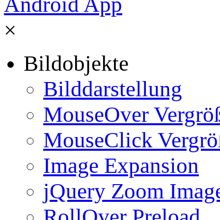
×
Bildobjekte
Bilddarstellung
MouseOver Vergrö
MouseClick Vergrö
Image Expansion
jQuery Zoom Imag
RollOver Preload