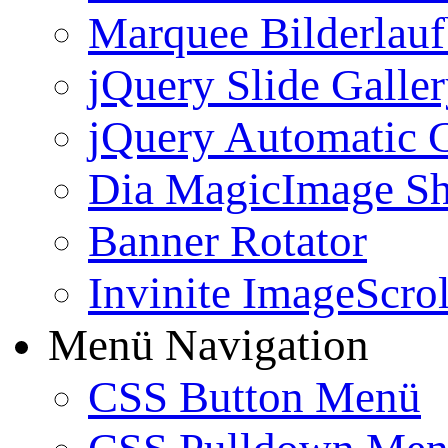
Marquee Bilderlau
jQuery Slide Galle
jQuery Automatic G
Dia MagicImage S
Banner Rotator
Invinite ImageScrol
Menü Navigation
CSS Button Menü