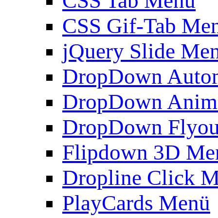
CSS Tab Menü
CSS Gif-Tab Me
jQuery Slide Me
DropDown Autom
DropDown Anim
DropDown Flyou
Flipdown 3D Me
Dropline Click 
PlayCards Menü