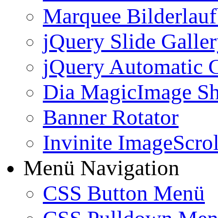
Marquee Bilderlau
jQuery Slide Galle
jQuery Automatic G
Dia MagicImage S
Banner Rotator
Invinite ImageScrol
Menü Navigation
CSS Button Menü