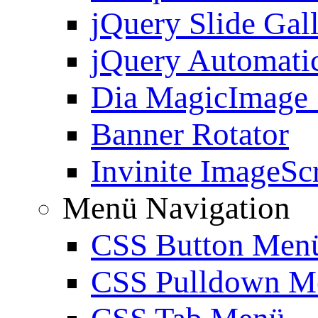
jQuery Slide Gal
jQuery Automatic
Dia MagicImage
Banner Rotator
Invinite ImageScr
Menü Navigation
CSS Button Men
CSS Pulldown M