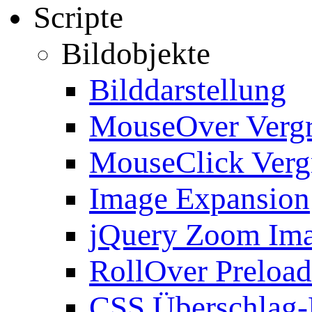
Scripte
Bildobjekte
Bilddarstellung
MouseOver Verg
MouseClick Verg
Image Expansion
jQuery Zoom Im
RollOver Preload
CSS Überschlag-