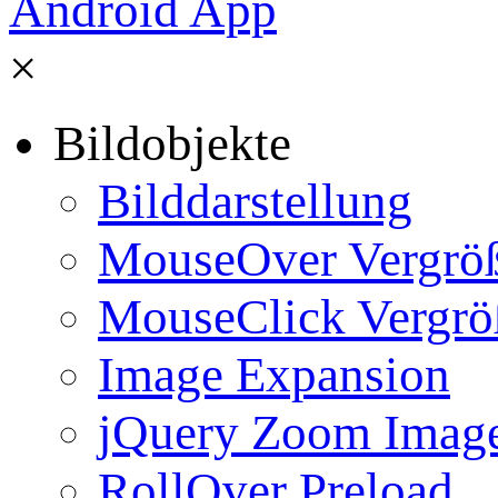
×
Bildobjekte
Bilddarstellung
MouseOver Vergrö
MouseClick Vergrö
Image Expansion
jQuery Zoom Imag
RollOver Preload