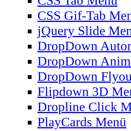
CSS Tab Menü
CSS Gif-Tab Me
jQuery Slide Me
DropDown Autom
DropDown Anim
DropDown Flyou
Flipdown 3D Me
Dropline Click 
PlayCards Menü