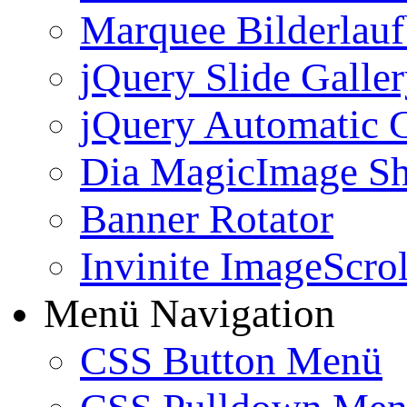
Marquee Bilderlau
jQuery Slide Galle
jQuery Automatic G
Dia MagicImage S
Banner Rotator
Invinite ImageScrol
Menü Navigation
CSS Button Menü