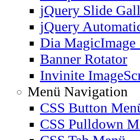
jQuery Slide Gal
jQuery Automatic
Dia MagicImage
Banner Rotator
Invinite ImageScr
Menü Navigation
CSS Button Men
CSS Pulldown M