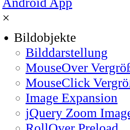
×
Bildobjekte
Bilddarstellung
MouseOver Vergrö
MouseClick Vergrö
Image Expansion
jQuery Zoom Imag
RollOver Preload