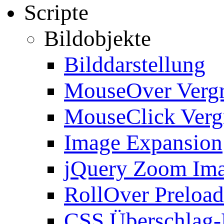
Scripte
Bildobjekte
Bilddarstellung
MouseOver Verg
MouseClick Verg
Image Expansion
jQuery Zoom Im
RollOver Preload
CSS Überschlag-