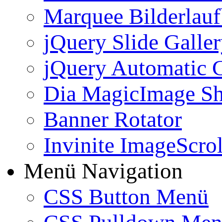
Marquee Bilderlau
jQuery Slide Galle
jQuery Automatic G
Dia MagicImage S
Banner Rotator
Invinite ImageScrol
Menü Navigation
CSS Button Menü