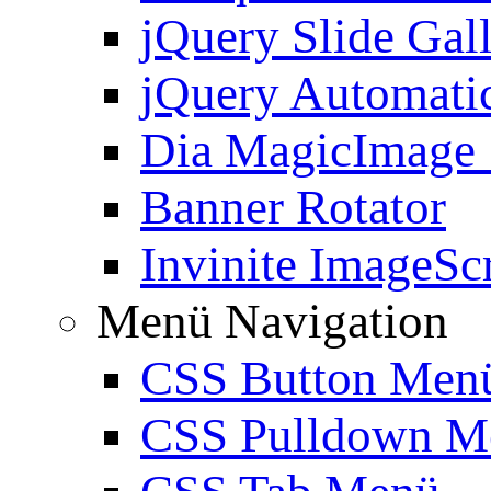
jQuery Slide Gal
jQuery Automatic
Dia MagicImage
Banner Rotator
Invinite ImageScr
Menü Navigation
CSS Button Men
CSS Pulldown M