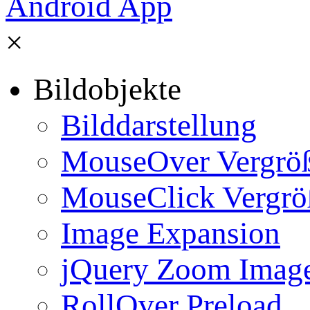
×
Bildobjekte
Bilddarstellung
MouseOver Vergrö
MouseClick Vergrö
Image Expansion
jQuery Zoom Imag
RollOver Preload