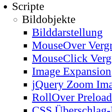
Scripte
Bildobjekte
Bilddarstellung
MouseOver Verg
MouseClick Verg
Image Expansion
jQuery Zoom Im
RollOver Preload
CSS Überschlag-