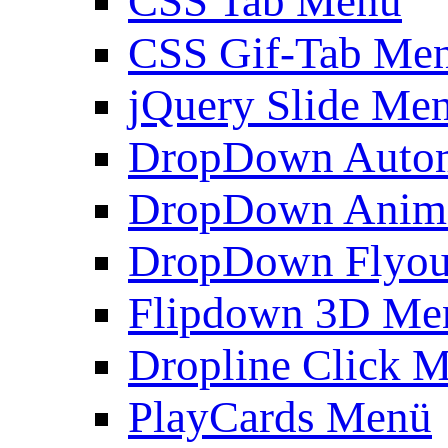
CSS Tab Menü
CSS Gif-Tab Me
jQuery Slide Me
DropDown Autom
DropDown Anim
DropDown Flyou
Flipdown 3D Me
Dropline Click 
PlayCards Menü