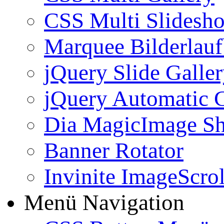
CSS Multi Slidesh
Marquee Bilderlau
jQuery Slide Galle
jQuery Automatic G
Dia MagicImage S
Banner Rotator
Invinite ImageScrol
Menü Navigation