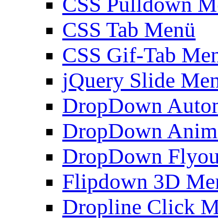
CSS Pulldown M
CSS Tab Menü
CSS Gif-Tab Me
jQuery Slide Me
DropDown Autom
DropDown Anim
DropDown Flyou
Flipdown 3D Me
Dropline Click 