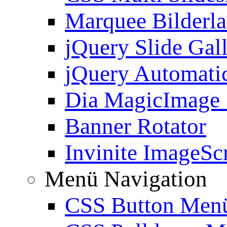
Marquee Bilderl
jQuery Slide Gal
jQuery Automatic
Dia MagicImage
Banner Rotator
Invinite ImageScr
Menü Navigation
CSS Button Men