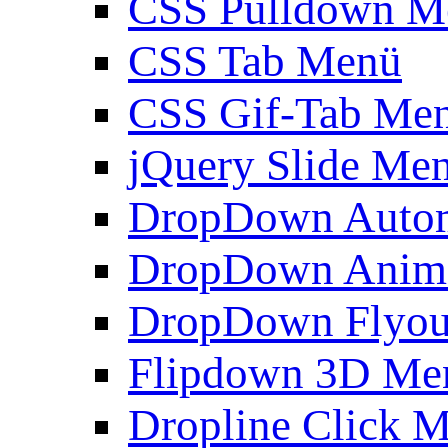
CSS Pulldown M
CSS Tab Menü
CSS Gif-Tab Me
jQuery Slide Me
DropDown Autom
DropDown Anim
DropDown Flyou
Flipdown 3D Me
Dropline Click 