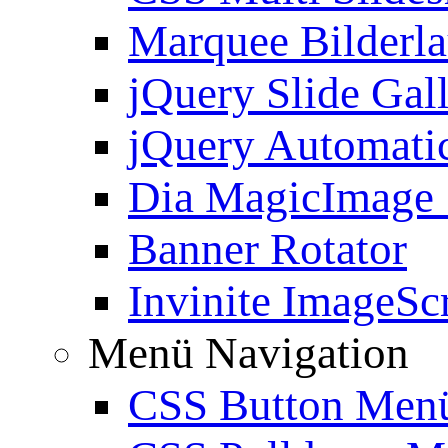
Marquee Bilderl
jQuery Slide Gal
jQuery Automatic
Dia MagicImage
Banner Rotator
Invinite ImageScr
Menü Navigation
CSS Button Men