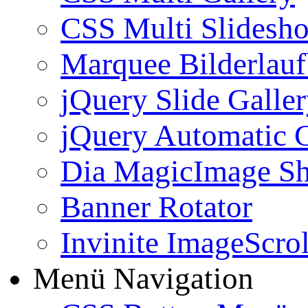
CSS Multi Slidesh
Marquee Bilderlau
jQuery Slide Galle
jQuery Automatic G
Dia MagicImage S
Banner Rotator
Invinite ImageScrol
Menü Navigation