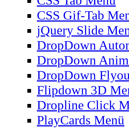
CSS Tab Menü
CSS Gif-Tab Me
jQuery Slide Me
DropDown Autom
DropDown Anim
DropDown Flyou
Flipdown 3D Me
Dropline Click 
PlayCards Menü