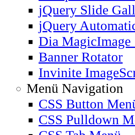
jQuery Slide Gal
jQuery Automatic
Dia MagicImage
Banner Rotator
Invinite ImageScr
Menü Navigation
CSS Button Men
CSS Pulldown M