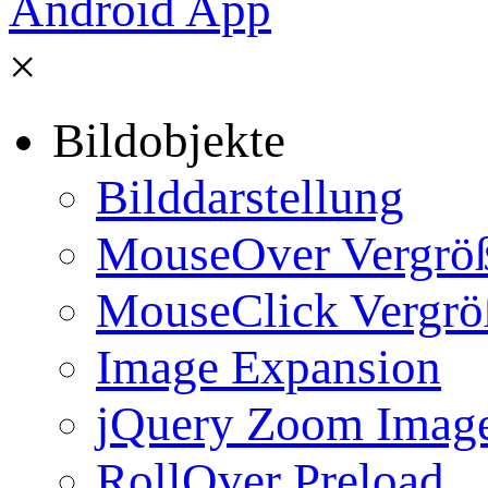
×
Bildobjekte
Bilddarstellung
MouseOver Vergrö
MouseClick Vergrö
Image Expansion
jQuery Zoom Imag
RollOver Preload