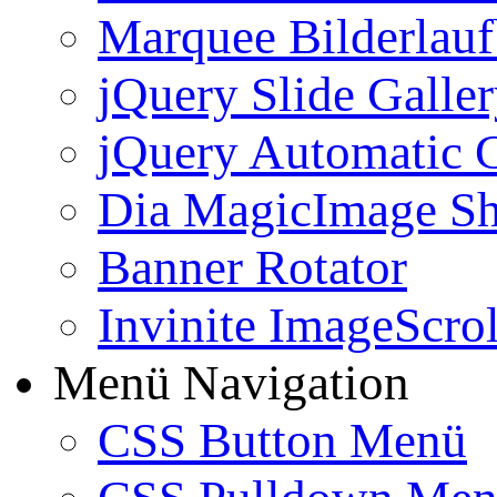
Marquee Bilderlau
jQuery Slide Galle
jQuery Automatic G
Dia MagicImage S
Banner Rotator
Invinite ImageScrol
Menü Navigation
CSS Button Menü