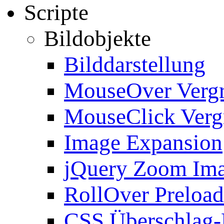
Scripte
Bildobjekte
Bilddarstellung
MouseOver Verg
MouseClick Verg
Image Expansion
jQuery Zoom Im
RollOver Preload
CSS Überschlag-