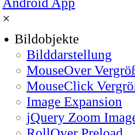
×
Bildobjekte
Bilddarstellung
MouseOver Vergrö
MouseClick Vergrö
Image Expansion
jQuery Zoom Imag
RollOver Preload