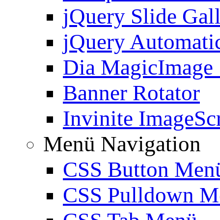
jQuery Slide Gal
jQuery Automatic
Dia MagicImage
Banner Rotator
Invinite ImageScr
Menü Navigation
CSS Button Men
CSS Pulldown M