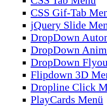
CSS Tab Menü
CSS Gif-Tab Me
jQuery Slide Me
DropDown Autom
DropDown Anim
DropDown Flyou
Flipdown 3D Me
Dropline Click 
PlayCards Menü