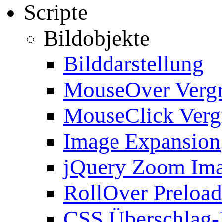
Scripte
Bildobjekte
Bilddarstellung
MouseOver Verg
MouseClick Verg
Image Expansion
jQuery Zoom Im
RollOver Preload
CSS Überschlag-