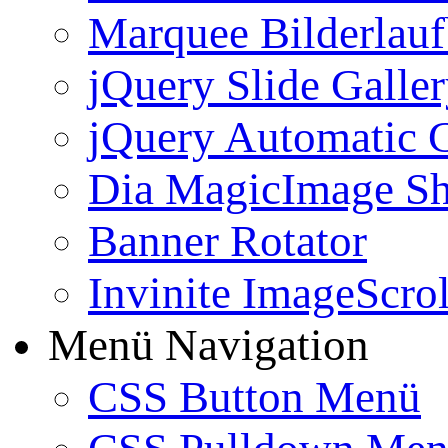
Marquee Bilderlau
jQuery Slide Galle
jQuery Automatic G
Dia MagicImage S
Banner Rotator
Invinite ImageScrol
Menü Navigation
CSS Button Menü