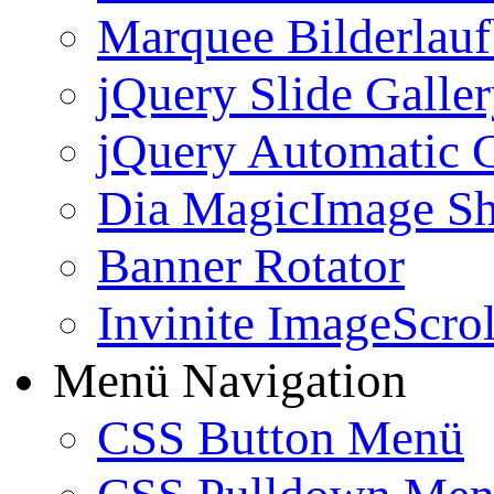
Marquee Bilderlau
jQuery Slide Galle
jQuery Automatic G
Dia MagicImage S
Banner Rotator
Invinite ImageScrol
Menü Navigation
CSS Button Menü