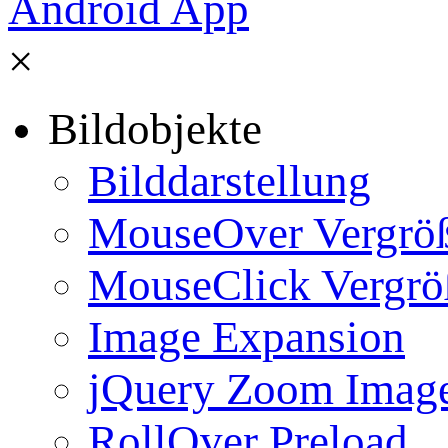
×
Bildobjekte
Bilddarstellung
MouseOver Vergrö
MouseClick Vergrö
Image Expansion
jQuery Zoom Imag
RollOver Preload