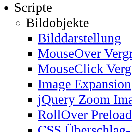
Scripte
Bildobjekte
Bilddarstellung
MouseOver Verg
MouseClick Verg
Image Expansion
jQuery Zoom Im
RollOver Preload
CSS Überschlag-