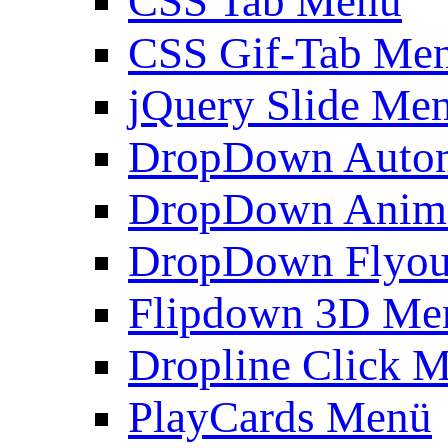
CSS Tab Menü
CSS Gif-Tab Me
jQuery Slide Me
DropDown Autom
DropDown Anim
DropDown Flyou
Flipdown 3D Me
Dropline Click 
PlayCards Menü