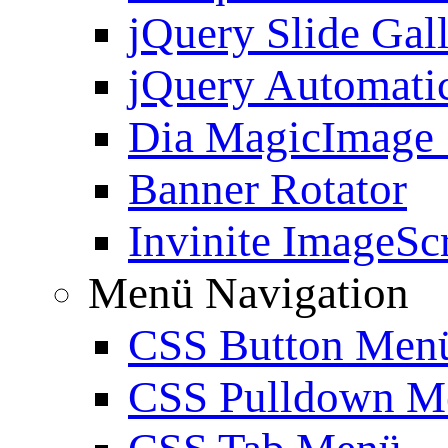
jQuery Slide Gal
jQuery Automatic
Dia MagicImage
Banner Rotator
Invinite ImageScr
Menü Navigation
CSS Button Men
CSS Pulldown M