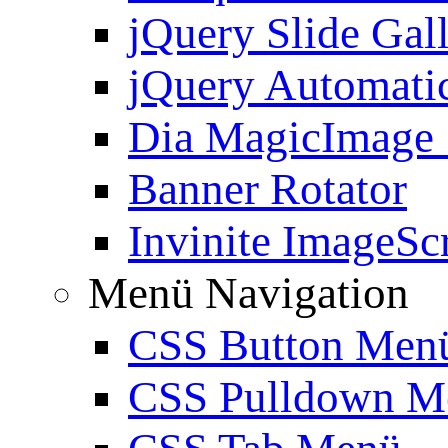
jQuery Slide Gal
jQuery Automatic
Dia MagicImage
Banner Rotator
Invinite ImageScr
Menü Navigation
CSS Button Men
CSS Pulldown M