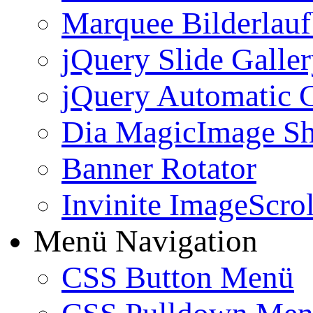
Marquee Bilderlau
jQuery Slide Galle
jQuery Automatic G
Dia MagicImage S
Banner Rotator
Invinite ImageScrol
Menü Navigation
CSS Button Menü