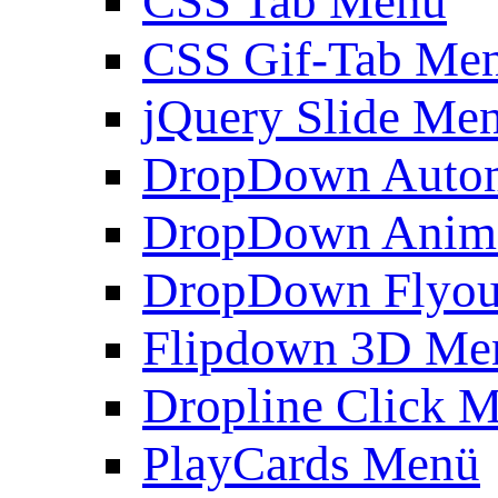
CSS Tab Menü
CSS Gif-Tab Me
jQuery Slide Me
DropDown Autom
DropDown Anim
DropDown Flyou
Flipdown 3D Me
Dropline Click 
PlayCards Menü