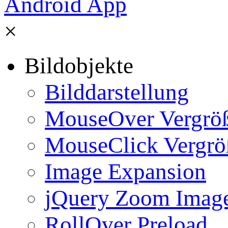
×
Bildobjekte
Bilddarstellung
MouseOver Vergrö
MouseClick Vergrö
Image Expansion
jQuery Zoom Imag
RollOver Preload