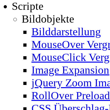
Scripte
Bildobjekte
Bilddarstellung
MouseOver Verg
MouseClick Verg
Image Expansion
jQuery Zoom Im
RollOver Preload
CSS Überschlag-