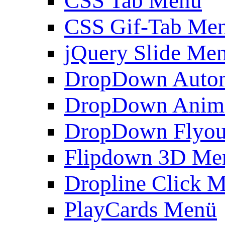
CSS Tab Menü
CSS Gif-Tab Me
jQuery Slide Me
DropDown Autom
DropDown Anim
DropDown Flyou
Flipdown 3D Me
Dropline Click 
PlayCards Menü