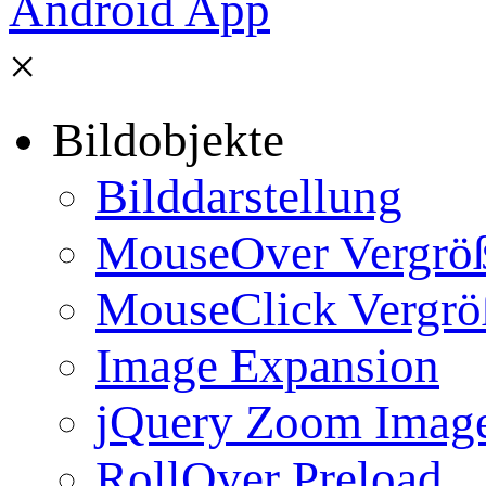
×
Bildobjekte
Bilddarstellung
MouseOver Vergrö
MouseClick Vergrö
Image Expansion
jQuery Zoom Imag
RollOver Preload