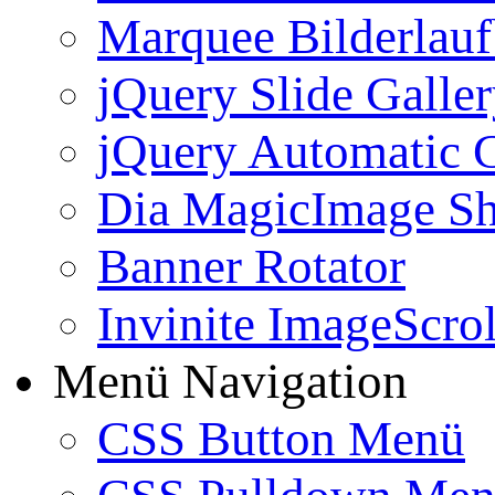
Marquee Bilderlau
jQuery Slide Galle
jQuery Automatic G
Dia MagicImage S
Banner Rotator
Invinite ImageScrol
Menü Navigation
CSS Button Menü