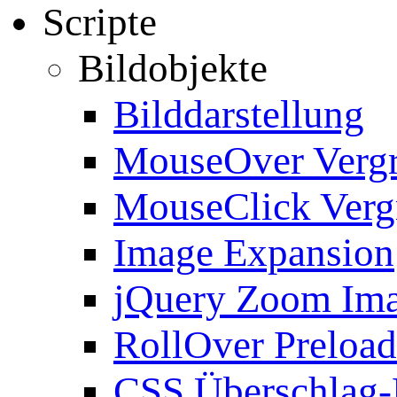
Scripte
Bildobjekte
Bilddarstellung
MouseOver Verg
MouseClick Verg
Image Expansion
jQuery Zoom Im
RollOver Preload
CSS Überschlag-