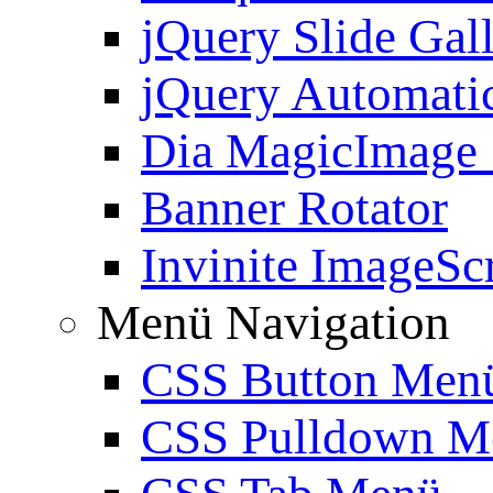
jQuery Slide Gal
jQuery Automatic
Dia MagicImage
Banner Rotator
Invinite ImageScr
Menü Navigation
CSS Button Men
CSS Pulldown M