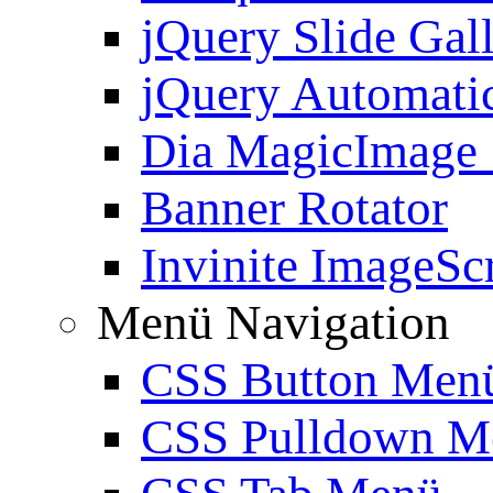
jQuery Slide Gal
jQuery Automatic
Dia MagicImage
Banner Rotator
Invinite ImageScr
Menü Navigation
CSS Button Men
CSS Pulldown M