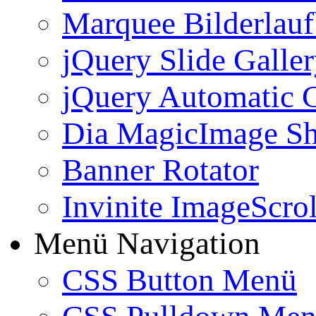
Marquee Bilderlau
jQuery Slide Galle
jQuery Automatic G
Dia MagicImage S
Banner Rotator
Invinite ImageScrol
Menü Navigation
CSS Button Menü