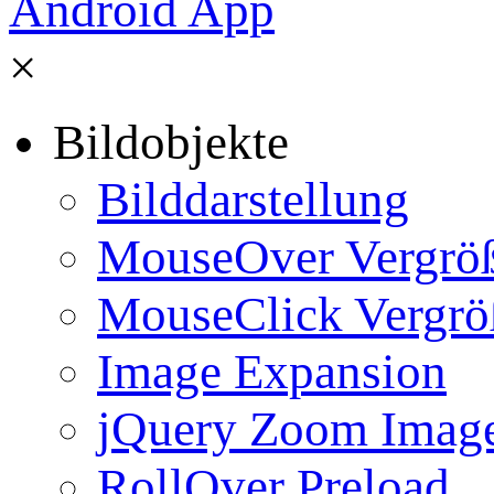
×
Bildobjekte
Bilddarstellung
MouseOver Vergrö
MouseClick Vergrö
Image Expansion
jQuery Zoom Imag
RollOver Preload