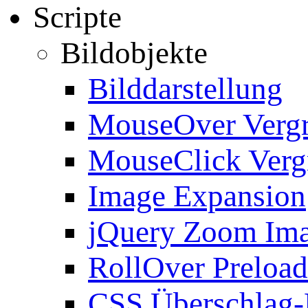
Scripte
Bildobjekte
Bilddarstellung
MouseOver Verg
MouseClick Verg
Image Expansion
jQuery Zoom Im
RollOver Preload
CSS Überschlag-