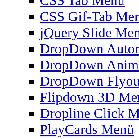
CSS Tab Menü
CSS Gif-Tab Me
jQuery Slide Me
DropDown Autom
DropDown Anim
DropDown Flyou
Flipdown 3D Me
Dropline Click 
PlayCards Menü